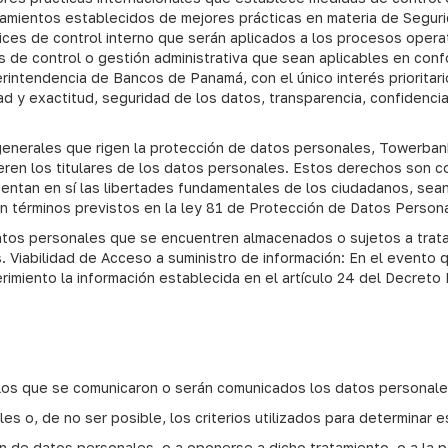
neamientos establecidos de mejores prácticas en materia de Segur
ctrices de control interno que serán aplicados a los procesos oper
s de control o gestión administrativa que sean aplicables en conf
tendencia de Bancos de Panamá, con el único interés prioritario 
d y exactitud, seguridad de los datos, transparencia, confidenciali
nerales que rigen la protección de datos personales, Towerbank I
uieren los titulares de los datos personales. Estos derechos so
sentan en sí las libertades fundamentales de los ciudadanos, sean
 en términos previstos en la ley 81 de Protección de Datos Person
atos personales que se encuentren almacenados o sujetos a trat
s. Viabilidad de Acceso a suministro de información: En el evento q
erimiento la información establecida en el artículo 24 del Decret
a los que se comunicaron o serán comunicados los datos personale
s o, de no ser posible, los criterios utilizados para determinar e
ión de datos personales, o a oponerse a dicho tratamiento, o a la p