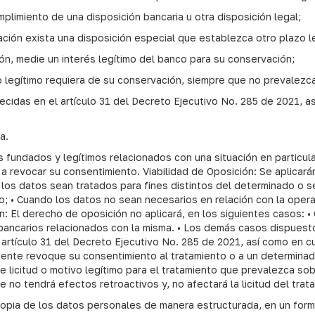
limiento de una disposición bancaria u otra disposición legal;
vación exista una disposición especial que establezca otro plazo 
ión, medie un interés legítimo del banco para su conservación;
o legítimo requiera de su conservación, siempre que no prevalezca
ecidas en el artículo 31 del Decreto Ejecutivo No. 285 de 2021, as
a.
 fundados y legítimos relacionados con una situación en particul
 revocar su consentimiento. Viabilidad de Oposición: Se aplicarán
 los datos sean tratados para fines distintos del determinado o 
; • Cuando los datos no sean necesarios en relación con la opera
ón: El derecho de oposición no aplicará, en los siguientes casos: •
 bancarios relacionados con la misma. • Los demás casos dispuesto
 artículo 31 del Decreto Ejecutivo No. 285 de 2021, así como en cu
iente revoque su consentimiento al tratamiento o a un determinado
e licitud o motivo legítimo para el tratamiento que prevalezca so
 no tendrá efectos retroactivos y, no afectará la licitud del tra
a de los datos personales de manera estructurada, en un forma