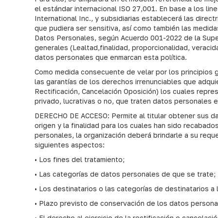
el estándar internacional ISO 27,001. En base a los li
International Inc., y subsidiarias establecerá las dire
que pudiera ser sensitiva, así como también las medida
Datos Personales, según Acuerdo 001-2022 de la Superin
generales (Lealtad,finalidad, proporcionalidad, veracida
datos personales que enmarcan esta política.
Como medida consecuente de velar por los principios ge
las garantías de los derechos irrenunciables que adq
Rectificación, Cancelación Oposición) los cuales repre
privado, lucrativas o no, que traten datos personales
DERECHO DE ACCESO: Permite al titular obtener sus d
origen y la finalidad para los cuales han sido recabado
personales, la organización deberá brindarle a su requ
siguientes aspectos:
• Los fines del tratamiento;
• Las categorías de datos personales de que se trate;
• Los destinatarios o las categorías de destinatarios 
• Plazo previsto de conservación de los datos personale
• El derecho al ejercicio de la rectificación o cancelac