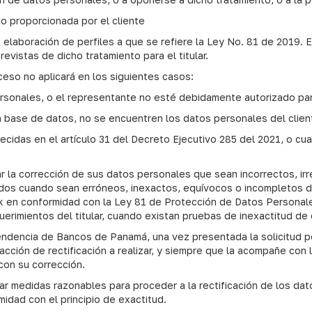
do proporcionada por el cliente
 elaboración de perfiles a que se refiere la Ley No. 81 de 2019. En
evistas de dicho tratamiento para el titular.
eso no aplicará en los siguientes casos:
personales, o el representante no esté debidamente autorizado par
a base de datos, no se encuentren los datos personales del clien
ecidas en el artículo 31 del Decreto Ejecutivo 285 del 2021, o cua
r la corrección de sus datos personales que sean incorrectos, ir
dos cuando sean erróneos, inexactos, equívocos o incompletos de
k en conformidad con la Ley 81 de Protección de Datos Personales
erimientos del titular, cuando existan pruebas de inexactitud de
ndencia de Bancos de Panamá, una vez presentada la solicitud por
 acción de rectificación a realizar, y siempre que la acompañe co
con su corrección.
car medidas razonables para proceder a la rectificación de los dat
idad con el principio de exactitud.