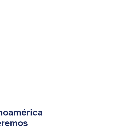
inoamérica
eremos