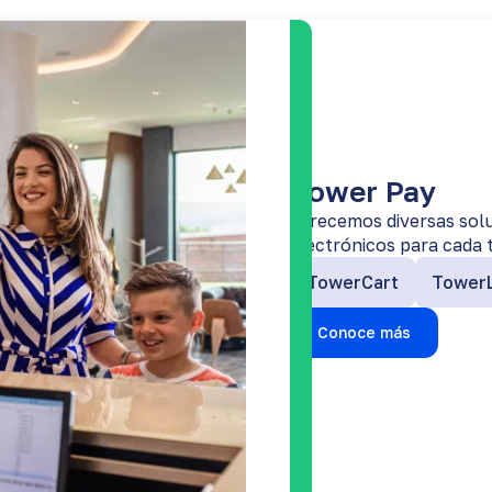
Tower Pay
Ofrecemos diversas sol
electrónicos para cada 
TowerCart
TowerL
Conoce más