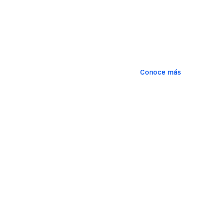
Cuenta con Towerbank pa
que descubras todas la
financieros internaciona
Conoce más