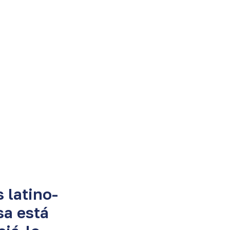
 latino-
a está