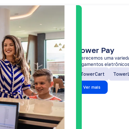
Tower Pay
Oferecemos uma varied
pagamentos eletrônicos 
TowerCart
TowerL
Ver mais