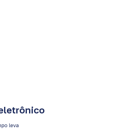
eletrônico
mpo leva