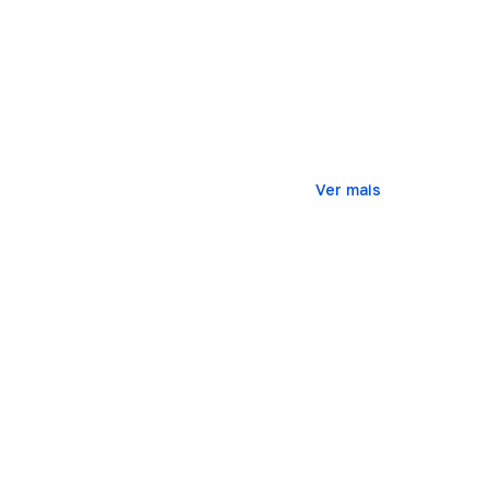
Invista e au
Conte com o Towerbank p
que você possa descobri
financeiros internaciona
Ver mais