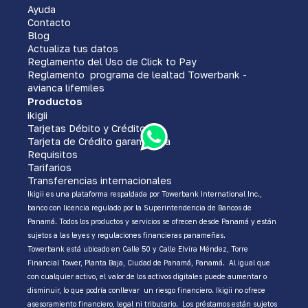
Ayuda
Contacto
Blog
Actualiza tus datos
Reglamento del Uso de Click to Pay
Reglamento programa de lealtad Towerbank -
avianca lifemiles
Productos
ikigii
Tarjetas Débito y Crédito
Tarjeta de Crédito garantizada
Requisitos
Tarifarios
Transferencias internacionales
Ikigii es una plataforma respaldada por Towerbank International Inc.,
banco con licencia regulado por la Superintendencia de Bancos de
Panamá. Todos los productos y servicios se ofrecen desde Panamá y están
sujetos a las leyes y regulaciones financieras panameñas.
Towerbank está ubicado en Calle 50 y Calle Elvira Méndez, Torre
Financial Tower, Planta Baja, Ciudad de Panamá, Panamá. Al igual que
con cualquier activo, el valor de los activos digitales puede aumentar o
disminuir, lo que podría conllevar un riesgo financiero. Ikigii no ofrece
asesoramiento financiero, legal ni tributario. Los préstamos están sujetos