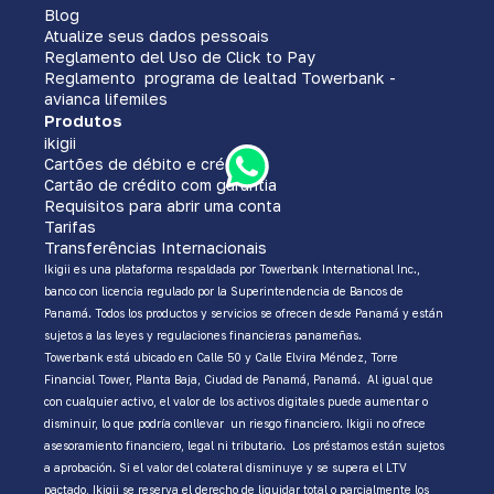
Blog
Atualize seus dados pessoais
Reglamento del Uso de Click to Pay
Reglamento programa de lealtad Towerbank -
avianca lifemiles
Produtos
ikigii
Cartões de débito e crédito
Cartão de crédito com garantia
Requisitos para abrir uma conta
Tarifas
Transferências Internacionais
Ikigii es una plataforma respaldada por Towerbank International Inc.,
banco con licencia regulado por la Superintendencia de Bancos de
Panamá. Todos los productos y servicios se ofrecen desde Panamá y están
sujetos a las leyes y regulaciones financieras panameñas.
Towerbank está ubicado en Calle 50 y Calle Elvira Méndez, Torre
Financial Tower, Planta Baja, Ciudad de Panamá, Panamá. Al igual que
con cualquier activo, el valor de los activos digitales puede aumentar o
disminuir, lo que podría conllevar un riesgo financiero. Ikigii no ofrece
asesoramiento financiero, legal ni tributario. Los préstamos están sujetos
a aprobación. Si el valor del colateral disminuye y se supera el LTV
pactado, Ikigii se reserva el derecho de liquidar total o parcialmente los