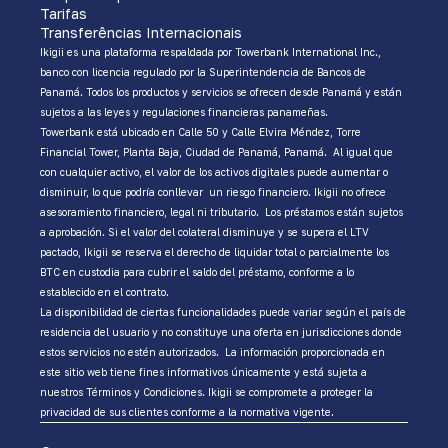
Tarifas
Transferências Internacionais
Ikigii es una plataforma respaldada por Towerbank International Inc.,
banco con licencia regulado por la Superintendencia de Bancos de
Panamá. Todos los productos y servicios se ofrecen desde Panamá y están
sujetos a las leyes y regulaciones financieras panameñas.
Towerbank está ubicado en Calle 50 y Calle Elvira Méndez, Torre
Financial Tower, Planta Baja, Ciudad de Panamá, Panamá. Al igual que
con cualquier activo, el valor de los activos digitales puede aumentar o
disminuir, lo que podría conllevar un riesgo financiero. Ikigii no ofrece
asesoramiento financiero, legal ni tributario. Los préstamos están sujetos
a aprobación. Si el valor del colateral disminuye y se supera el LTV
pactado, Ikigii se reserva el derecho de liquidar total o parcialmente los
BTC en custodia para cubrir el saldo del préstamo, conforme a lo
establecido en el contrato.
La disponibilidad de ciertas funcionalidades puede variar según el país de
residencia del usuario y no constituye una oferta en jurisdicciones donde
estos servicios no estén autorizados. La información proporcionada en
este sitio web tiene fines informativos únicamente y está sujeta a
nuestros Términos y Condiciones. Ikigii se compromete a proteger la
privacidad de sus clientes conforme a la normativa vigente.