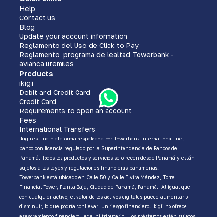
Help
Contact us
Blog
Update your account information
Reglamento del Uso de Click to Pay
Reglamento programa de lealtad Towerbank -
avianca lifemiles
Products
ikigii
Debit and Credit Card
Credit Card
Requirements to open an account
Fees
International Transfers
Ikigii es una plataforma respaldada por Towerbank International Inc.,
banco con licencia regulado por la Superintendencia de Bancos de
Panamá. Todos los productos y servicios se ofrecen desde Panamá y están
sujetos a las leyes y regulaciones financieras panameñas.
Towerbank está ubicado en Calle 50 y Calle Elvira Méndez, Torre
Financial Tower, Planta Baja, Ciudad de Panamá, Panamá. Al igual que
con cualquier activo, el valor de los activos digitales puede aumentar o
disminuir, lo que podría conllevar un riesgo financiero. Ikigii no ofrece
asesoramiento financiero, legal ni tributario. Los préstamos están sujetos