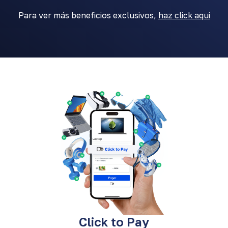
/ US$5,000 por año.
Para ver más beneficios exclusivos,
haz click aqui
Conoce más
Click to Pay