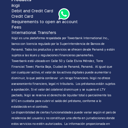
ikigii
Debit and Credit Card
Credit Card
Requirements to open an account
Fees
International Transfers
Ikigii es una plataforma respaldada por Towerbank International Inc.,
banco con licencia regulado por la Superintendencia de Bancos de
Panamá. Todos los productos y servicios se ofrecen desde Panamá y están
sujetos a las leyes y regulaciones financieras panameñas.
Towerbank está ubicado en Calle 50 y Calle Elvira Méndez, Torre
Financial Tower, Planta Baja, Ciudad de Panamá, Panamá. Al igual que
con cualquier activo, el valor de los activos digitales puede aumentar o
disminuir, lo que podría conllevar un riesgo financiero. Ikigii no ofrece
asesoramiento financiero, legal ni tributario. Los préstamos están sujetos
a aprobación. Si el valor del colateral disminuye y se supera el LTV
pactado, Ikigii se reserva el derecho de liquidar total o parcialmente los
BTC en custodia para cubrir el saldo del préstamo, conforme a lo
establecido en el contrato.
La disponibilidad de ciertas funcionalidades puede variar según el país de
residencia del usuario y no constituye una oferta en jurisdicciones donde
estos servicios no estén autorizados. La información proporcionada en